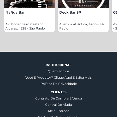
NaRua Bar
Deck Bar SP
G
Av. Engenheiro Caetano
Avenida Atlântica, 4200 - São
Av
Alvares, 4528 - São Paulo
Paulo
- 
INSTITUCIONAL
Quem Somos
Você É Produtor? Clique Aqui E Saiba Mais
Política De Privacidade
CLIENTES
Contrato De Compra E Venda
Central De Ajuda
Meia-Entrada