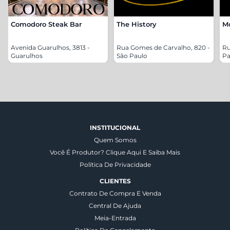
Comodoro Steak Bar
The History
M
Avenida Guarulhos, 3813 -
Rua Gomes de Carvalho, 820 -
Ru
Guarulhos
São Paulo
Pa
INSTITUCIONAL
Quem Somos
Você É Produtor? Clique Aqui E Saiba Mais
Política De Privacidade
CLIENTES
Contrato De Compra E Venda
Central De Ajuda
Meia-Entrada