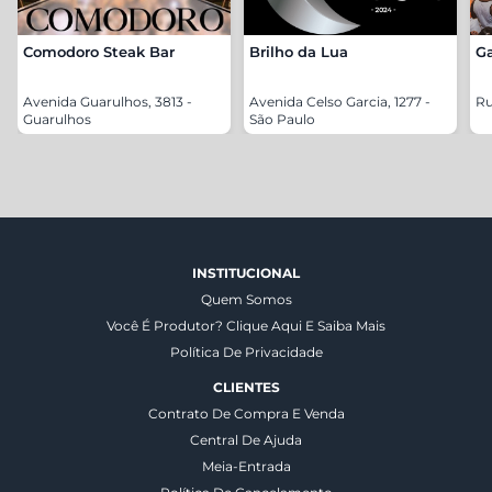
Comodoro Steak Bar
Brilho da Lua
Ga
Avenida Guarulhos, 3813 -
Avenida Celso Garcia, 1277 -
Ru
Guarulhos
São Paulo
INSTITUCIONAL
Quem Somos
Você É Produtor? Clique Aqui E Saiba Mais
Política De Privacidade
CLIENTES
Contrato De Compra E Venda
Central De Ajuda
Meia-Entrada