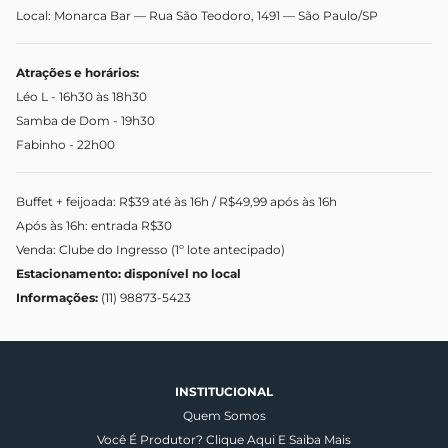
Local: Monarca Bar — Rua São Teodoro, 1491 — São Paulo/SP
Atrações e horários:
Léo L - 16h30 às 18h30
Samba de Dom - 19h30
Fabinho - 22h00
Buffet + feijoada: R$39 até às 16h / R$49,99 após às 16h
Após às 16h: entrada R$30
Venda: Clube do Ingresso (1º lote antecipado)
Estacionamento: disponível no local
Informações:
(11) 98873-5423
INSTITUCIONAL
Quem Somos
Você É Produtor? Clique Aqui E Saiba Mais