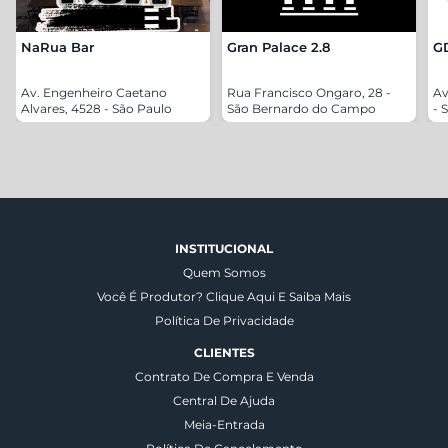
NaRua Bar
Gran Palace 2.8
G
Av. Engenheiro Caetano
Rua Francisco Ongaro, 28 -
Av
Alvares, 4528 - São Paulo
São Bernardo do Campo
- 
INSTITUCIONAL
Quem Somos
Você É Produtor? Clique Aqui E Saiba Mais
Política De Privacidade
CLIENTES
Contrato De Compra E Venda
Central De Ajuda
Meia-Entrada