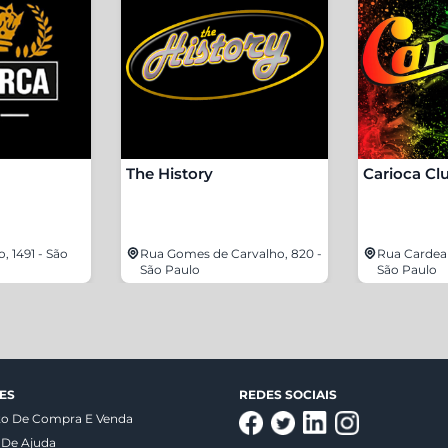
The History
Carioca Cl
, 1491 - São
Rua Gomes de Carvalho, 820 -
Rua Cardeal
São Paulo
São Paulo
ES
REDES SOCIAIS
to De Compra E Venda
 De Ajuda