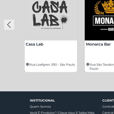
Casa Lab
Monarca Bar
207 - São
Rua Loefgren, 930 - São Paulo
Rua São Teodoro
Paulo
INSTITUCIONAL
CLIENT
Quem Somos
Contra
Você É Produtor? Clique Aqui E Saiba Mais
Central