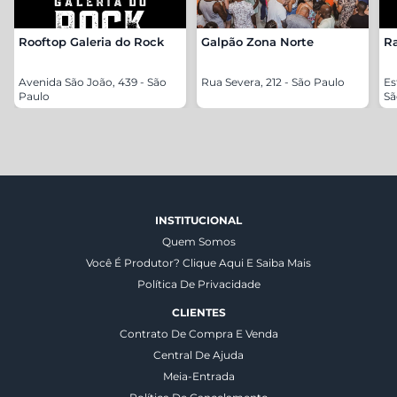
Rooftop Galeria do Rock
Galpão Zona Norte
R
Avenida São João, 439 - São
Rua Severa, 212 - São Paulo
Es
Paulo
Sã
INSTITUCIONAL
Quem Somos
Você É Produtor? Clique Aqui E Saiba Mais
Política De Privacidade
CLIENTES
Contrato De Compra E Venda
Central De Ajuda
Meia-Entrada