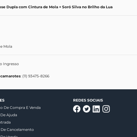
se Dupla com Cintura de Mola + Soró Silva no Brilho da Lua
de Mola
do Ingresso
 camarotes
: (11) 93475-8266
ES
REDES SOCIAIS
to De Compra E Venda
 De Ajuda
ntrada
a De Cancelamento
 De Venda