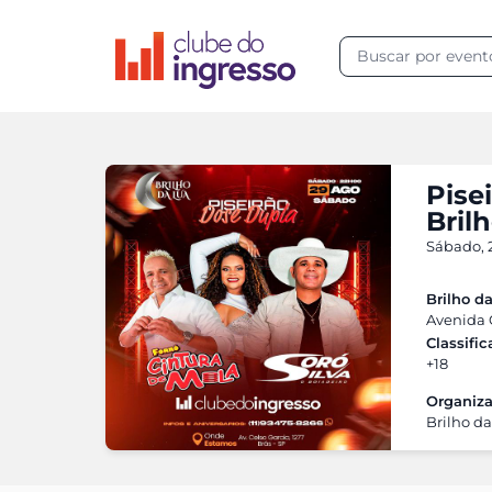
Pise
Bril
Sábado, 2
Brilho d
Avenida C
Classifi
+18
Organiza
Brilho d