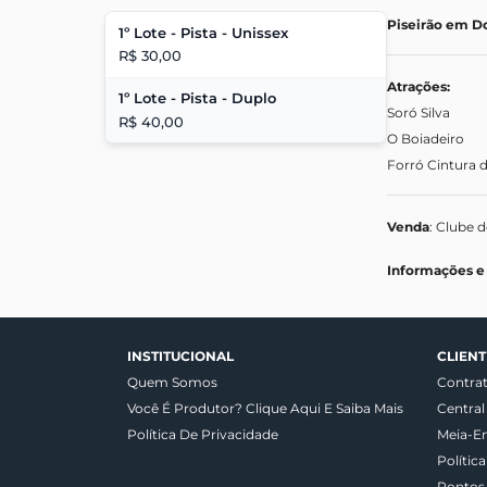
Piseirão em Do
1º Lote - Pista - Unissex
R$ 30,00
Atrações:
1º Lote - Pista - Duplo
Soró Silva
R$ 40,00
O Boiadeiro
Forró Cintura 
Venda
: Clube 
Informações e
INSTITUCIONAL
CLIENT
Quem Somos
Contra
Você É Produtor? Clique Aqui E Saiba Mais
Central
Política De Privacidade
Meia-E
Polític
Pontos