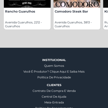
Rancho Guarulhos
Comodoro Steak Bar
Ki
Avenida Guarulhos, 2212 -
Avenida Guarulhos, 3813 -
Ru
Guarulhos
Guarulhos
Ar
INSTITUCIONAL
Quem Somos
Você É Produtor? Clique Aqui E Saiba Mais
Política De Privacidade
CLIENTES
Contrato De Compra E Venda
Central De Ajuda
Meia-Entrada