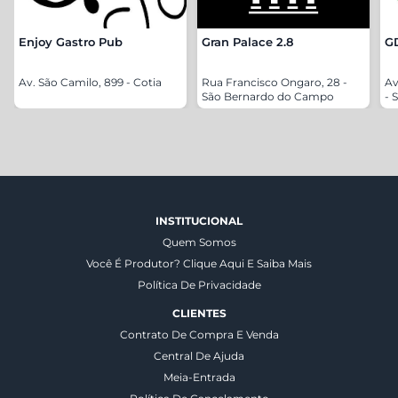
Enjoy Gastro Pub
Gran Palace 2.8
G
Av. São Camilo, 899 - Cotia
Rua Francisco Ongaro, 28 -
Av
São Bernardo do Campo
- 
INSTITUCIONAL
Quem Somos
Você É Produtor? Clique Aqui E Saiba Mais
Política De Privacidade
CLIENTES
Contrato De Compra E Venda
Central De Ajuda
Meia-Entrada