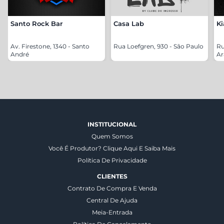
Santo Rock Bar
Casa Lab
Ki
Av. Firestone, 1340 - Santo
Rua Loefgren, 930 - São Paulo
Ru
André
Ar
INSTITUCIONAL
Quem Somos
Você É Produtor? Clique Aqui E Saiba Mais
Política De Privacidade
CLIENTES
Contrato De Compra E Venda
Central De Ajuda
Meia-Entrada