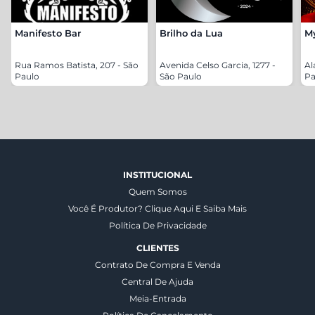
Manifesto Bar
Brilho da Lua
M
Rua Ramos Batista, 207 - São
Avenida Celso Garcia, 1277 -
Al
Paulo
São Paulo
Pa
INSTITUCIONAL
Quem Somos
Você É Produtor? Clique Aqui E Saiba Mais
Política De Privacidade
CLIENTES
Contrato De Compra E Venda
Central De Ajuda
Meia-Entrada