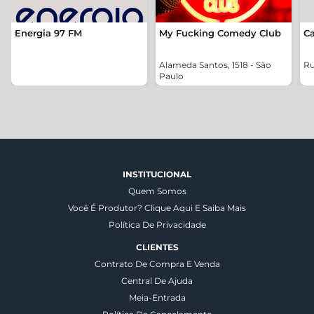
Energia 97 FM
My Fucking Comedy Club
C
Alameda Santos, 1518 - São
Ru
Paulo
INSTITUCIONAL
Quem Somos
Você É Produtor? Clique Aqui E Saiba Mais
Política De Privacidade
CLIENTES
Contrato De Compra E Venda
Central De Ajuda
Meia-Entrada