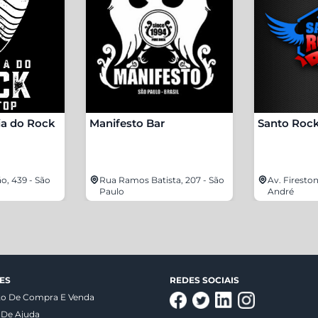
ia do Rock
Manifesto Bar
Santo Rock
o, 439 - São
Rua Ramos Batista, 207 - São
Av. Fireston
Paulo
André
ES
REDES SOCIAIS
to De Compra E Venda
 De Ajuda