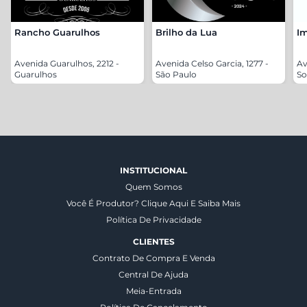
Rancho Guarulhos
Brilho da Lua
Im
Avenida Guarulhos, 2212 -
Avenida Celso Garcia, 1277 -
Av
Guarulhos
São Paulo
So
INSTITUCIONAL
Quem Somos
Você É Produtor? Clique Aqui E Saiba Mais
Política De Privacidade
CLIENTES
Contrato De Compra E Venda
Central De Ajuda
Meia-Entrada