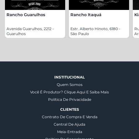
Rancho Guarulhos
Rancho Itaquá
Ki
Avenida Guarulhos, 2212 -
Estr. Alberto Hinoto, 6180 -
Ru
Guarulhos
São Paulo
Ar
INSTITUCIONAL
Quem Somos
Você É Produtor? Clique Aqui E Saiba Mais
Política De Privacidade
CLIENTES
Contrato De Compra E Venda
Central De Ajuda
Meia-Entrada