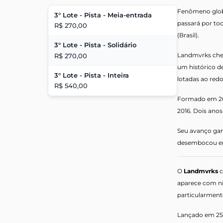
Fenômeno glob
3° Lote - Pista - Meia-entrada
passará por tod
R$ 270,00
(Brasil).
3° Lote - Pista - Solidário
Landmvrks cheg
R$ 270,00
um histórico d
3° Lote - Pista - Inteira
lotadas ao redo
R$ 540,00
Formado em 201
2016. Dois anos
Seu avanço gan
desembocou em 
O
Landmvrks
c
aparece com ni
particularment
Lançado em 25 d