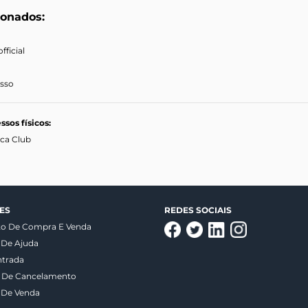
ionados:
ficial
sso
ssos físicos:
oca Club
ES
REDES SOCIAIS
to De Compra E Venda
 De Ajuda
ntrada
a De Cancelamento
 De Venda