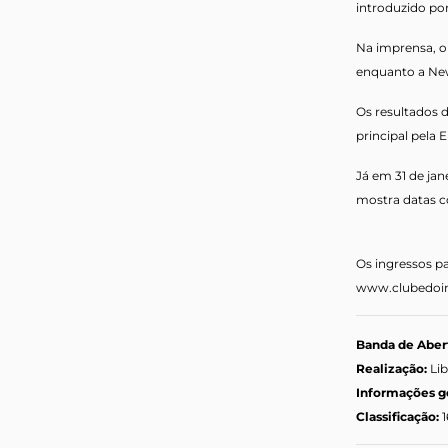
introduzido por
Na imprensa, o 
enquanto a New
Os resultados 
principal pela 
Já em 31 de jan
mostra datas c
Os ingressos pa
www.clubedoi
Banda de Aber
Realização:
Li
Informações g
Classificação: