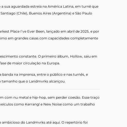
a sua aguardada estreia na América Latina, em turnê que
Santiago (Chile), Buenos Aires (Argentina) e São Paulo
st Place I’ve Ever Been, lançado em abril de 2025, e por
im como em grandes casas com capacidades completamente
escimento constante. O primeiro álbum, Hollow, saiu em
fase de maior circulação na Europa.
banda na imprensa, entre o público e nas turnês, e
r o tamanho que o Landmvrks alcançou.
am com nu metal e hip-hop, sem perder coesão. Esse traço
or veículos como Kerrang! e New Noise como um trabalho
e ambicioso do Landmvrks até aqui. O repertório foi