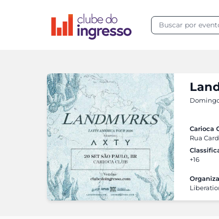
Land
Domingo,
Carioca 
Rua Carde
Classifi
+16
Organiza
Liberati