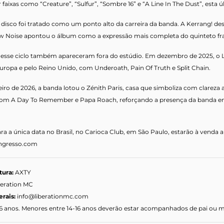
 faixas como “Creature”, “Sulfur”, “Sombre 16” e “A Line In The Dust”, esta
disco foi tratado como um ponto alto da carreira da banda. A Kerrang! des
 Noise apontou o álbum como a expressão mais completa do quinteto fra
desse ciclo também apareceram fora do estúdio. Em dezembro de 2025, o
Europa e pelo Reino Unido, com Underoath, Pain Of Truth e Split Chain.
eiro de 2026, a banda lotou o Zénith Paris, casa que simboliza com clareza 
om A Day To Remember e Papa Roach, reforçando a presença da banda em
ra a única data no Brasil, no Carioca Club, em São Paulo, estarão à venda a 
ngresso.com
tura:
AXTY
beration MC
erais:
info@liberationmc.com
16 anos. Menores entre 14-16 anos deverão estar acompanhados de pai ou m