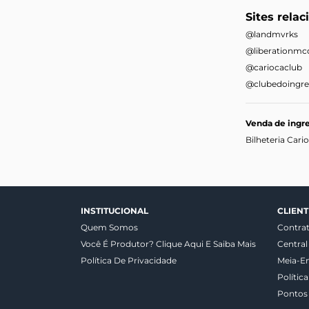
Sites relac
@landmvrks
@liberationmcof
@cariocaclub
@clubedoingre
Venda de ingre
Bilheteria Cari
INSTITUCIONAL
CLIENT
Quem Somos
Contra
Você É Produtor? Clique Aqui E Saiba Mais
Central
Política De Privacidade
Meia-E
Polític
Pontos