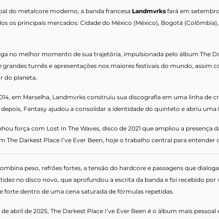
al do metalcore moderno, a banda francesa
Landmvrks
fará em setembro 
os os principais mercados: Cidade do México (México), Bogotá (Colômbia), 
a no melhor momento de sua trajetória, impulsionada pelo álbum The Darke
e grandes turnês e apresentações nos maiores festivais do mundo, ass
r do planeta.
4, em Marselha, Landmvrks construiu sua discografia em uma linha de cr
 depois, Fantasy ajudou a consolidar a identidade do quinteto e abriu uma 
hou força com Lost In The Waves, disco de 2021 que ampliou a presença da 
The Darkest Place I’ve Ever Been, hoje o trabalho central para entende
ombina peso, refrões fortes, a tensão do hardcore e passagens que dialog
tidez no disco novo, que aprofundou a escrita da banda e foi recebido p
e forte dentro de uma cena saturada de fórmulas repetidas.
e abril de 2025, The Darkest Place I’ve Ever Been é o álbum mais pessoal 