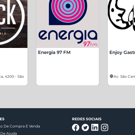
Energia 97 FM
Enjoy Gast
ca, 4200 - São
Av. São Cam
ES
REDES SOCIAIS
to De Compra E Venda
 De Ajuda