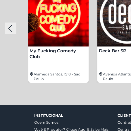
Bar
My Fucking Comedy
Deck Bar SP
Club
3813 -
Alameda Santos, 1518 - São
Avenida Atlânti
Paulo
Paulo
INSTITUCIONAL
CLIENT
Quem Somos
Contra
Você É Produtor? Clique Aqui E Saiba Mais
Central