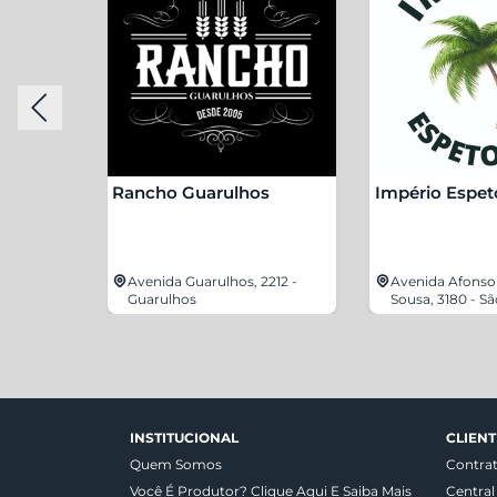
Rancho Guarulhos
Império Espet
lho, 820 -
Avenida Guarulhos, 2212 -
Avenida Afonso
Guarulhos
Sousa, 3180 - S
INSTITUCIONAL
CLIENT
Quem Somos
Contra
Você É Produtor? Clique Aqui E Saiba Mais
Central