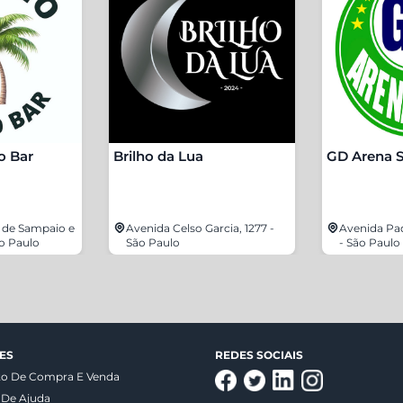
o Bar
Brilho da Lua
GD Arena 
 de Sampaio e
Avenida Celso Garcia, 1277 -
Avenida Pad
ão Paulo
São Paulo
- São Paulo
ES
REDES SOCIAIS
to De Compra E Venda
 De Ajuda