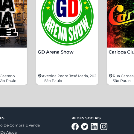
GD Arena Show
Carioca Cl
 Caetano
Avenida Padre José Maria, 202
Rua Cardeal
 São Paulo
- São Paulo
São Paulo
ES
REDES SOCIAIS
to De Compra E Venda
 De Ajuda