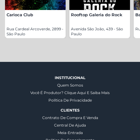
Carioca Club
Rooftop Galeria do Rock
B
Rua Cardeal Arcoverde, 2899 -
Avenida São João, 439 - São
Ru
São Paulo
Paulo
INSTITUCIONAL
Quem Somos
Você É Produtor? Clique Aqui E Saiba Mais
Política De Privacidade
CLIENTES
Contrato De Compra E Venda
Central De Ajuda
Meia-Entrada