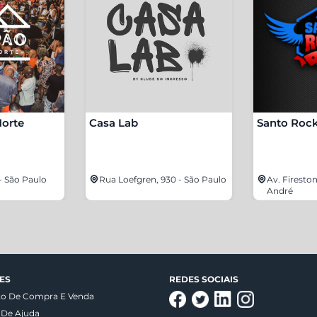
orte
Casa Lab
Santo Rock
- São Paulo
Rua Loefgren, 930 - São Paulo
Av. Fireston
André
ES
REDES SOCIAIS
to De Compra E Venda
 De Ajuda