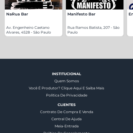
NaRua Bar
Manifesto Bar
En
Av. Engenheiro Caetano
Rua Ramos Batista, 207 - São
Alvares, 4528 - São Paulo
Paulo
INSTITUCIONAL
Quem Somos
Você É Produtor? Clique Aqui E Saiba Mais
Política De Privacidade
CLIENTES
Contrato De Compra E Venda
Central De Ajuda
Meia-Entrada