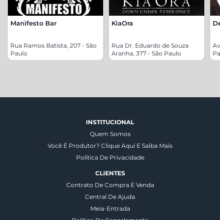
Manifesto Bar
KiaOra
De
Rua Ramos Batista, 207 - São
Rua Dr. Eduardo de Souza
Av
Paulo
Aranha, 377 - São Paulo
Pa
INSTITUCIONAL
Quem Somos
Você É Produtor? Clique Aqui E Saiba Mais
Política De Privacidade
CLIENTES
Contrato De Compra E Venda
Central De Ajuda
Meia-Entrada