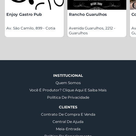
Enjoy Gastro Pub
Rancho Guarulhos
C
Av. São Camilo, 899 - Cotia
Avenida Guarulhos, 2212 -
Av
Guarulhos
Gu
INSTITUCIONAL
Quem Somos
Você É Produtor? Clique Aqui E Saiba Mais
Política De Privacidade
CLIENTES
Contrato De Compra E Venda
Central De Ajuda
Meia-Entrada