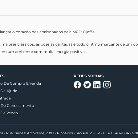
alançar o coração dos apaixonados pela MPB: Djafãs!
 maiores clássicos, as poesias cantadas e todo o ritmo marcante de um d
m em um ambiente com muita energia positiva.
ES
REDES SOCIAIS
to De Compra E Venda
 De Ajuda
ntrada
a De Cancelamento
 De Venda
da - Rua Cardeal Arcoverde, 2883 - Pinheiros - São Paulo - SP - CEP 05407-004 - CN