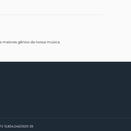
os maiores gênios da nossa música.
PJ 15.834.045/0001-39