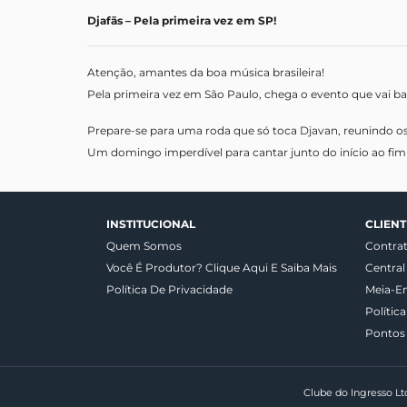
Djafãs – Pela primeira vez em SP!
Atenção, amantes da boa música brasileira!
Pela primeira vez em São Paulo, chega o evento que vai b
Prepare-se para uma roda que só toca Djavan, reunindo os
Um domingo imperdível para cantar junto do início ao fi
INSTITUCIONAL
CLIENT
Quem Somos
Contra
Você É Produtor? Clique Aqui E Saiba Mais
Central
Política De Privacidade
Meia-E
Polític
Pontos
Clube do Ingresso Lt