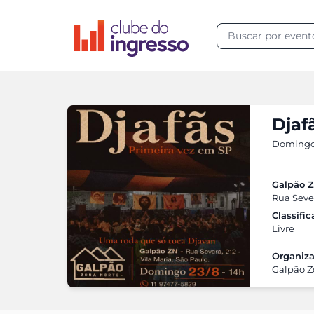
Djaf
Domingo,
Galpão Z
Rua Sever
Classifi
Livre
Organiza
Galpão Z