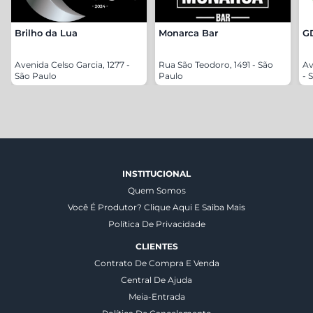
Brilho da Lua
Monarca Bar
G
Avenida Celso Garcia, 1277 -
Rua São Teodoro, 1491 - São
Av
São Paulo
Paulo
- 
INSTITUCIONAL
Quem Somos
Você É Produtor? Clique Aqui E Saiba Mais
Política De Privacidade
CLIENTES
Contrato De Compra E Venda
Central De Ajuda
Meia-Entrada