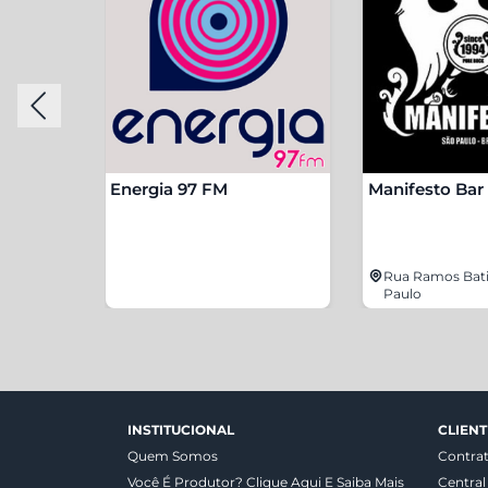
Energia 97 FM
Manifesto Bar
, 1277 -
Rua Ramos Batis
Paulo
INSTITUCIONAL
CLIENT
Quem Somos
Contra
Você É Produtor? Clique Aqui E Saiba Mais
Central