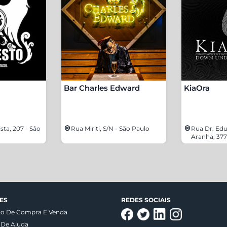
Bar Charles Edward
KiaOra
ta, 207 - São
Rua Miriti, S/N - São Paulo
Rua Dr. Ed
Aranha, 377
ES
REDES SOCIAIS
to De Compra E Venda
 De Ajuda