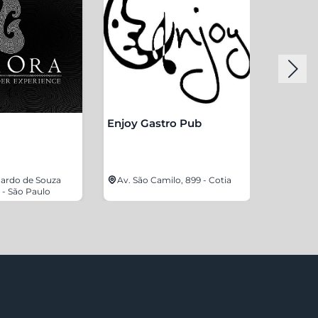
Enjoy Gastro Pub
Gran Pa
uardo de Souza
Av. São Camilo, 899 - Cotia
Rua Fra
 - São Paulo
São Be