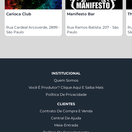
Carioca Club
Manifesto Bar
Th
Rua Cardeal Arcoverde, 2899 -
Rua Ramos Batista, 207 - São
Ru
São Paulo
Paulo
Sã
INSTITUCIONAL
Quem Somos
Você É Produtor? Clique Aqui E Saiba Mais
Política De Privacidade
CLIENTES
Contrato De Compra E Venda
Central De Ajuda
Meia-Entrada