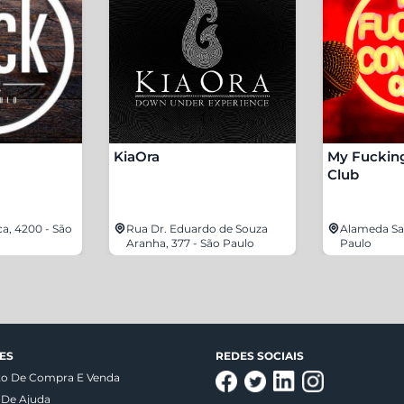
KiaOra
My Fuckin
Club
ca, 4200 - São
Rua Dr. Eduardo de Souza
Alameda San
Aranha, 377 - São Paulo
Paulo
ES
REDES SOCIAIS
to De Compra E Venda
 De Ajuda