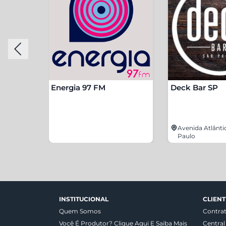
Energia 97 FM
Deck Bar SP
lho, 820 -
Avenida Atlânti
Paulo
INSTITUCIONAL
CLIENT
Quem Somos
Contra
Você É Produtor? Clique Aqui E Saiba Mais
Central