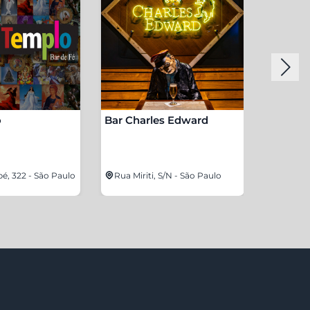
o
Bar Charles Edward
NaRua 
, 322 - São Paulo
Rua Miriti, S/N - São Paulo
Av. Eng
Alvares