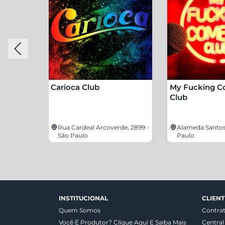
Carioca Club
My Fucking 
Club
lho, 820 -
Rua Cardeal Arcoverde, 2899 -
Alameda Santos,
São Paulo
Paulo
INSTITUCIONAL
CLIENT
Quem Somos
Contra
Você É Produtor? Clique Aqui E Saiba Mais
Central