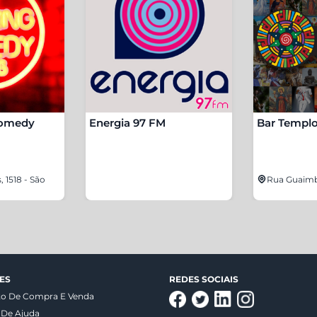
Comedy
Energia 97 FM
Bar Templ
 1518 - São
Rua Guaimbé
ES
REDES SOCIAIS
to De Compra E Venda
 De Ajuda