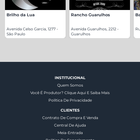
Brilho da Lua
Rancho Guarulhos
B
Avenida Celso Garcia, 1277 -
Avenida Guarulhos, 2212 -
Ru
São Paulo
Guarulhos
INSTITUCIONAL
Quem Somos
Você É Produtor? Clique Aqui E Saiba Mais
Política De Privacidade
CLIENTES
Contrato De Compra E Venda
Central De Ajuda
Meia-Entrada