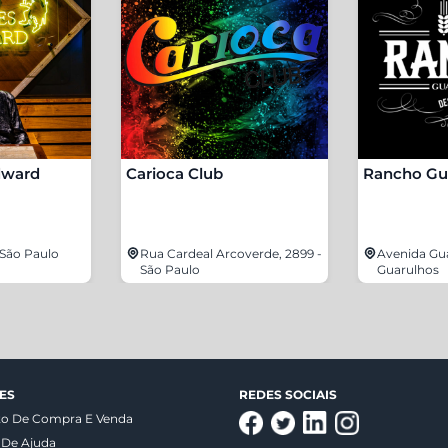
dward
Carioca Club
Rancho Gu
- São Paulo
Rua Cardeal Arcoverde, 2899 -
Avenida Gua
São Paulo
Guarulhos
ES
REDES SOCIAIS
to De Compra E Venda
 De Ajuda