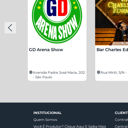
GD Arena Show
Bar Charles E
 6180 -
Avenida Padre José Maria, 202
Rua Miriti, S/N 
- São Paulo
INSTITUCIONAL
CLIENT
Quem Somos
Contra
Você É Produtor? Clique Aqui E Saiba Mais
Central