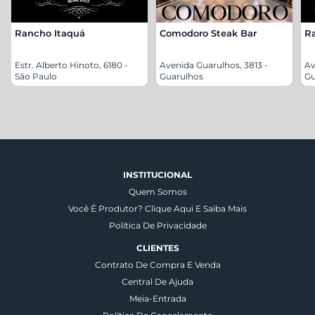
Rancho Itaquá
Comodoro Steak Bar
R
Estr. Alberto Hinoto, 6180 -
Avenida Guarulhos, 3813 -
Av
São Paulo
Guarulhos
Gu
INSTITUCIONAL
Quem Somos
Você É Produtor? Clique Aqui E Saiba Mais
Política De Privacidade
CLIENTES
Contrato De Compra E Venda
Central De Ajuda
Meia-Entrada