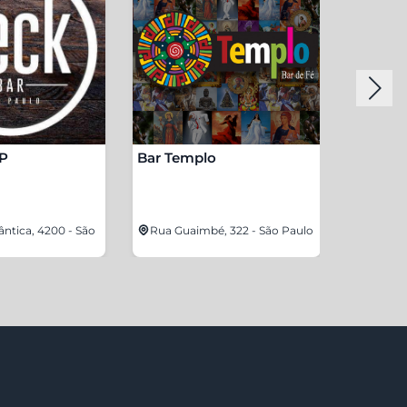
SP
Bar Templo
NaRua 
ântica, 4200 - São
Rua Guaimbé, 322 - São Paulo
Av. Eng
Alvares