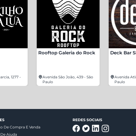
Rooftop Galeria do Rock
Deck Bar 
rcia, 1277 -
Avenida São João, 439 - São
Avenida Atl
Paulo
Paulo
ES
REDES SOCIAIS
to De Compra E Venda
 De Ajuda