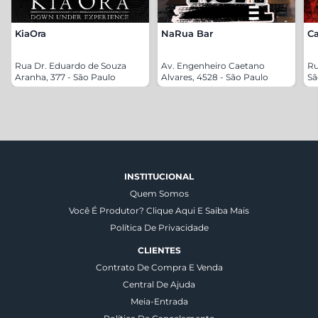
KiaOra
NaRua Bar
Ca
Rua Dr. Eduardo de Souza
Av. Engenheiro Caetano
Ru
Aranha, 377 - São Paulo
Alvares, 4528 - São Paulo
Sã
INSTITUCIONAL
Quem Somos
Você É Produtor? Clique Aqui E Saiba Mais
Política De Privacidade
CLIENTES
Contrato De Compra E Venda
Central De Ajuda
Meia-Entrada