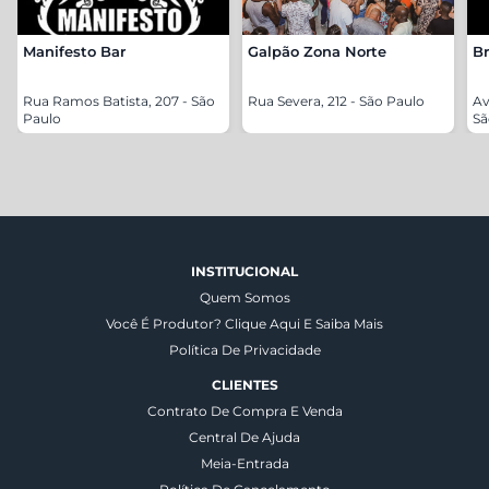
Manifesto Bar
Galpão Zona Norte
Br
Rua Ramos Batista, 207 - São
Rua Severa, 212 - São Paulo
Av
Paulo
Sã
INSTITUCIONAL
Quem Somos
Você É Produtor? Clique Aqui E Saiba Mais
Política De Privacidade
CLIENTES
Contrato De Compra E Venda
Central De Ajuda
Meia-Entrada