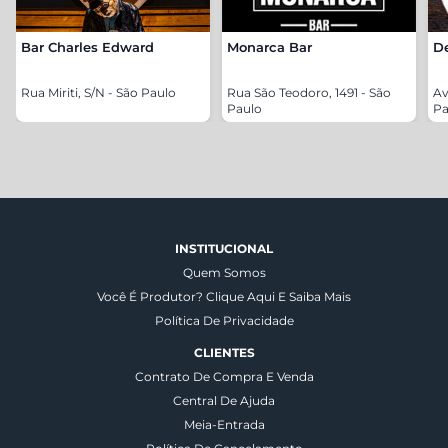
Bar Charles Edward
Monarca Bar
De
Rua Miriti, S/N - São Paulo
Rua São Teodoro, 1491 - São
Av
Paulo
Pa
INSTITUCIONAL
Quem Somos
Você É Produtor? Clique Aqui E Saiba Mais
Política De Privacidade
CLIENTES
Contrato De Compra E Venda
Central De Ajuda
Meia-Entrada