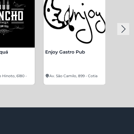
aquá
Enjoy Gastro Pub
Energia
o Hinoto, 6180 -
Av. São Camilo, 899 - Cotia