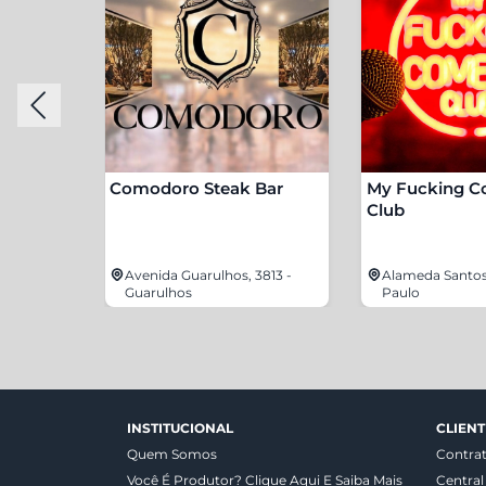
Comodoro Steak Bar
My Fucking 
Club
 São Paulo
Avenida Guarulhos, 3813 -
Alameda Santos,
Guarulhos
Paulo
INSTITUCIONAL
CLIENT
Quem Somos
Contra
Você É Produtor? Clique Aqui E Saiba Mais
Central