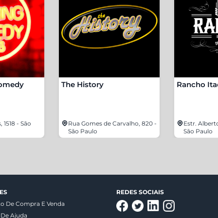
Comedy
The History
Rancho It
 1518 - São
Rua Gomes de Carvalho, 820 -
Estr. Albert
São Paulo
São Paulo
ES
REDES SOCIAIS
to De Compra E Venda
 De Ajuda