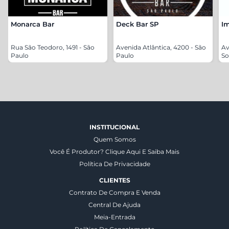
Monarca Bar
Deck Bar SP
Im
Rua São Teodoro, 1491 - São
Avenida Atlântica, 4200 - São
Av
Paulo
Paulo
So
INSTITUCIONAL
Quem Somos
Você É Produtor? Clique Aqui E Saiba Mais
Política De Privacidade
CLIENTES
Contrato De Compra E Venda
Central De Ajuda
Meia-Entrada