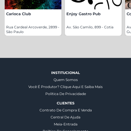
Carioca Club
Enjoy Gastro Pub
C
Rua Cardeal Arcoverde, 2899 -
Av. São Camilo, 899 - Cotia
Av
São Paulo
Gu
INSTITUCIONAL
Quem Somos
Você É Produtor? Clique Aqui E Saiba Mais
Política De Privacidade
CLIENTES
Contrato De Compra E Venda
Central De Ajuda
Meia-Entrada