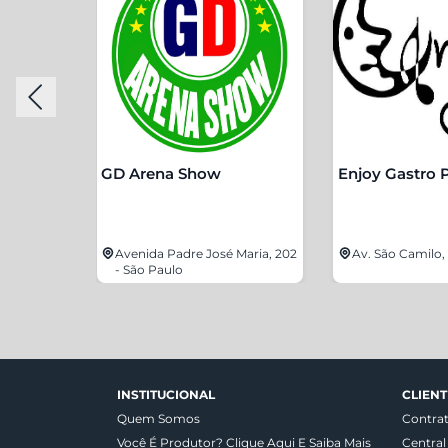
GD Arena Show
Enjoy Gastro 
 São Paulo
Avenida Padre José Maria, 202
Av. São Camilo, 
- São Paulo
INSTITUCIONAL
CLIENT
Quem Somos
Contra
Você É Produtor? Clique Aqui E Saiba Mais
Central