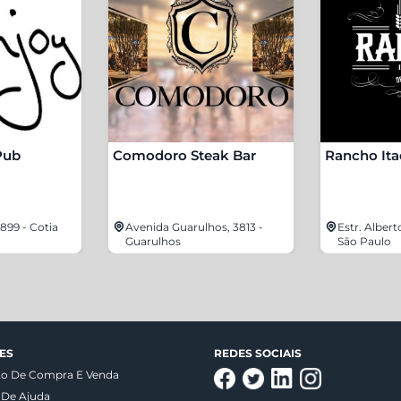
Pub
Comodoro Steak Bar
Rancho It
899 - Cotia
Avenida Guarulhos, 3813 -
Estr. Albert
Guarulhos
São Paulo
ES
REDES SOCIAIS
to De Compra E Venda
 De Ajuda