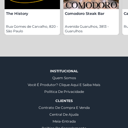
The History
Comodoro Steak Bar
C
Rua Gomes de Carvalho, 820 -
Avenida Guarulhos, 3813 -
Ru
São Paulo
Guarulhos
INSTITUCIONAL
Quem Somos
Você É Produtor? Clique Aqui E Saiba Mais
Política De Privacidade
CLIENTES
Contrato De Compra E Venda
Central De Ajuda
Meia-Entrada