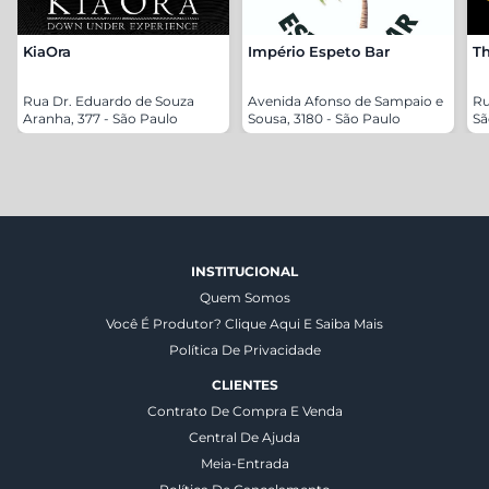
KiaOra
Império Espeto Bar
Th
Rua Dr. Eduardo de Souza
Avenida Afonso de Sampaio e
Ru
Aranha, 377 - São Paulo
Sousa, 3180 - São Paulo
Sã
INSTITUCIONAL
Quem Somos
Você É Produtor? Clique Aqui E Saiba Mais
Política De Privacidade
CLIENTES
Contrato De Compra E Venda
Central De Ajuda
Meia-Entrada