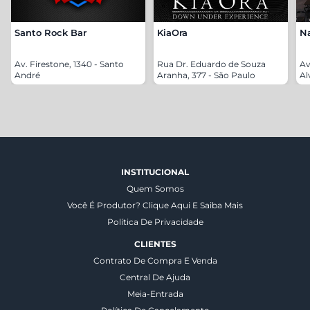
Santo Rock Bar
KiaOra
N
Av. Firestone, 1340 - Santo
Rua Dr. Eduardo de Souza
Av
André
Aranha, 377 - São Paulo
Al
INSTITUCIONAL
Quem Somos
Você É Produtor? Clique Aqui E Saiba Mais
Política De Privacidade
CLIENTES
Contrato De Compra E Venda
Central De Ajuda
Meia-Entrada